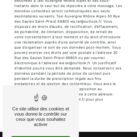
destinées à Taxi Auvergne Rhône Alpes et ses sous-
traitants dans le seul but de répondre à votre message. Les
données collectées seront communiquées aux seuls
destinataires suivants: Taxi Auvergne Rhône Alpes 30 Rue
des Saules Saint-Priest 69800 wa.lar@outlook.fr. Vous
disposez de droits d’accès, de rectification, d’effacement,
de portabilité, de limitation, d’opposition, de retrait de
votre consentement à tout moment et du droit d’introduire
une réclamation auprès d’une autorité de contrôle, ainsi
que d’organiser le sort de vos données post-mortem. Vous
pouvez exercer ces droits par voie postale à l'adresse 30
Rue des Saules Saint-Priest 69800 ou par courrier
électronique à l'adresse wa.lar@outlook.fr. Un justificatif
d'identité pourra vous être demandé. Nous conservons vos
données pendant la période de prise de contact puis
pendant la durée de prescription légale aux fins
probatoires et de gestion des contentieux. Vous avez le
droit de vous inscrire sur la liste d'opposition au
démarchage téléphonique, disponible à cette adresse:
Bloctel.gouv.fr
. Consultez le site cnil.fr pour plus
d’informations sur vos droits.
Ce site utilise des cookies et
vous donne le contrôle sur
ceux que vous souhaitez
activer