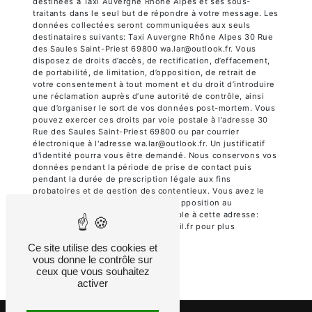
destinées à Taxi Auvergne Rhône Alpes et ses sous-
traitants dans le seul but de répondre à votre message. Les
données collectées seront communiquées aux seuls
destinataires suivants: Taxi Auvergne Rhône Alpes 30 Rue
des Saules Saint-Priest 69800 wa.lar@outlook.fr. Vous
disposez de droits d’accès, de rectification, d’effacement,
de portabilité, de limitation, d’opposition, de retrait de
votre consentement à tout moment et du droit d’introduire
une réclamation auprès d’une autorité de contrôle, ainsi
que d’organiser le sort de vos données post-mortem. Vous
pouvez exercer ces droits par voie postale à l'adresse 30
Rue des Saules Saint-Priest 69800 ou par courrier
électronique à l'adresse wa.lar@outlook.fr. Un justificatif
d'identité pourra vous être demandé. Nous conservons vos
données pendant la période de prise de contact puis
pendant la durée de prescription légale aux fins
probatoires et de gestion des contentieux. Vous avez le
droit de vous inscrire sur la liste d'opposition au
démarchage téléphonique, disponible à cette adresse:
Bloctel.gouv.fr
. Consultez le site cnil.fr pour plus
d’informations sur vos droits.
Ce site utilise des cookies et
vous donne le contrôle sur
ceux que vous souhaitez
activer