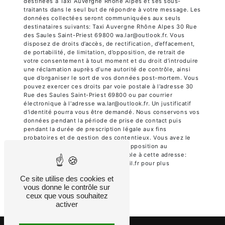
destinées à Taxi Auvergne Rhône Alpes et ses sous-
traitants dans le seul but de répondre à votre message. Les
données collectées seront communiquées aux seuls
destinataires suivants: Taxi Auvergne Rhône Alpes 30 Rue
des Saules Saint-Priest 69800 wa.lar@outlook.fr. Vous
disposez de droits d’accès, de rectification, d’effacement,
de portabilité, de limitation, d’opposition, de retrait de
votre consentement à tout moment et du droit d’introduire
une réclamation auprès d’une autorité de contrôle, ainsi
que d’organiser le sort de vos données post-mortem. Vous
pouvez exercer ces droits par voie postale à l'adresse 30
Rue des Saules Saint-Priest 69800 ou par courrier
électronique à l'adresse wa.lar@outlook.fr. Un justificatif
d'identité pourra vous être demandé. Nous conservons vos
données pendant la période de prise de contact puis
pendant la durée de prescription légale aux fins
probatoires et de gestion des contentieux. Vous avez le
droit de vous inscrire sur la liste d'opposition au
démarchage téléphonique, disponible à cette adresse:
Bloctel.gouv.fr
. Consultez le site cnil.fr pour plus
d’informations sur vos droits.
Ce site utilise des cookies et
vous donne le contrôle sur
ceux que vous souhaitez
activer