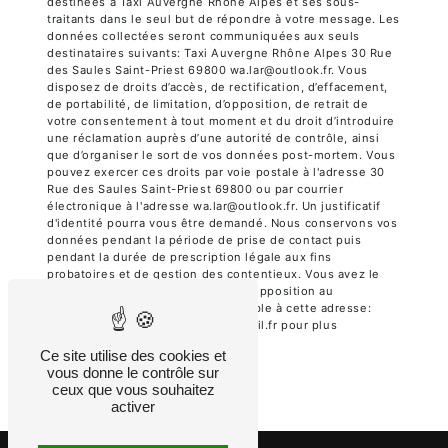
destinées à Taxi Auvergne Rhône Alpes et ses sous-
traitants dans le seul but de répondre à votre message. Les
données collectées seront communiquées aux seuls
destinataires suivants: Taxi Auvergne Rhône Alpes 30 Rue
des Saules Saint-Priest 69800 wa.lar@outlook.fr. Vous
disposez de droits d’accès, de rectification, d’effacement,
de portabilité, de limitation, d’opposition, de retrait de
votre consentement à tout moment et du droit d’introduire
une réclamation auprès d’une autorité de contrôle, ainsi
que d’organiser le sort de vos données post-mortem. Vous
pouvez exercer ces droits par voie postale à l'adresse 30
Rue des Saules Saint-Priest 69800 ou par courrier
électronique à l'adresse wa.lar@outlook.fr. Un justificatif
d'identité pourra vous être demandé. Nous conservons vos
données pendant la période de prise de contact puis
pendant la durée de prescription légale aux fins
probatoires et de gestion des contentieux. Vous avez le
droit de vous inscrire sur la liste d'opposition au
démarchage téléphonique, disponible à cette adresse:
Bloctel.gouv.fr
. Consultez le site cnil.fr pour plus
d’informations sur vos droits.
Ce site utilise des cookies et
vous donne le contrôle sur
ceux que vous souhaitez
activer