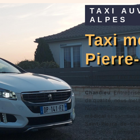
TAXI AUVERGNE RHÔNE
ALPES
taxi médical à Saint-
Pierre
L’entreprise
Taxi Au
services en
taxi méd
Chandieu
. Entrepris
de qualité, nous mett
Nous vous accompagn
médical
et sommes à 
Saint-Pierre-de-Ch
pour vous transmettr
projet de
taxi médic