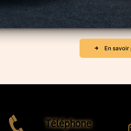
passion et le partag
désir de réussir. Tout
avec propreté et rigu
En savoir 
Téléphone