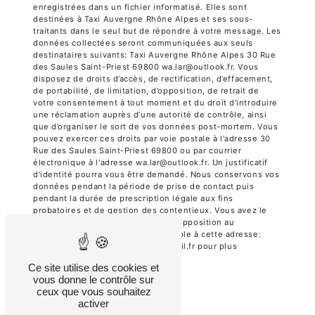
enregistrées dans un fichier informatisé. Elles sont
destinées à Taxi Auvergne Rhône Alpes et ses sous-
traitants dans le seul but de répondre à votre message. Les
données collectées seront communiquées aux seuls
destinataires suivants: Taxi Auvergne Rhône Alpes 30 Rue
des Saules Saint-Priest 69800 wa.lar@outlook.fr. Vous
disposez de droits d’accès, de rectification, d’effacement,
de portabilité, de limitation, d’opposition, de retrait de
votre consentement à tout moment et du droit d’introduire
une réclamation auprès d’une autorité de contrôle, ainsi
que d’organiser le sort de vos données post-mortem. Vous
pouvez exercer ces droits par voie postale à l'adresse 30
Rue des Saules Saint-Priest 69800 ou par courrier
électronique à l'adresse wa.lar@outlook.fr. Un justificatif
d'identité pourra vous être demandé. Nous conservons vos
données pendant la période de prise de contact puis
pendant la durée de prescription légale aux fins
probatoires et de gestion des contentieux. Vous avez le
droit de vous inscrire sur la liste d'opposition au
démarchage téléphonique, disponible à cette adresse:
Bloctel.gouv.fr
. Consultez le site cnil.fr pour plus
d’informations sur vos droits.
Ce site utilise des cookies et
vous donne le contrôle sur
ceux que vous souhaitez
activer