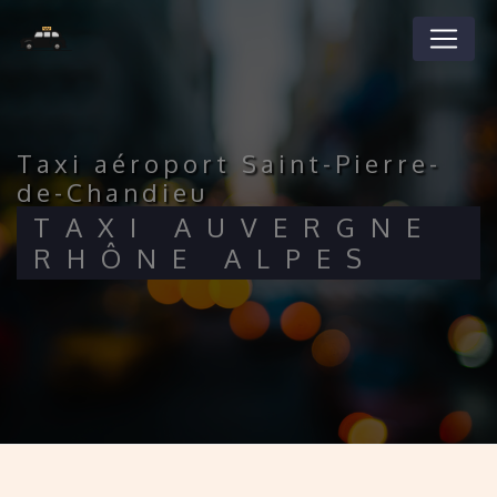
Panneau de gestion des cookies
taxi aéroport Saint-Pierre-
de-Chandieu
TAXI AUVERGNE
RHÔNE ALPES