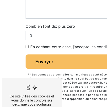
Combien font dix plus zero
En cochant cette case, j'accepte les condi
Envoyer
** Les données personnelles communiquées sont nécessa
Alpes et ses sous-traitants dans le seul but de répon
Rue des Saules Saint-Priest 69800 wa.lar@outlook.fr. Vous
consentement à tout moment et du droit d’introduire un
ces droits par voie postale à l'adresse 30 Rue des Saule
Nous conservons vos données pendant la période de pris
Ce site utilise des cookies et
de vous inscrire sur la liste d'opposition au démarchag
vous donne le contrôle sur
ceux que vous souhaitez