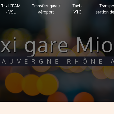
Taxi CPAM
Transfert gare /
Taxi -
Transpo
- VSL
aéroport
VTC
station de
axi gare Mi
I AUVERGNE RHÔNE 