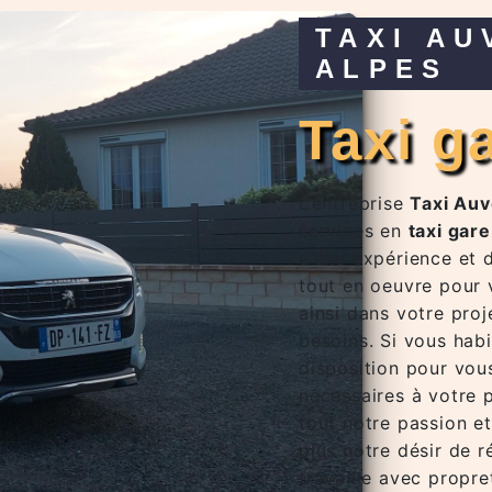
TAXI AUVERGNE RHÔNE
ALPES
taxi 
L’entreprise
Taxi Au
services en
taxi gare
d’une expérience et d
tout en oeuvre pour
ainsi dans votre pro
besoins. Si vous hab
disposition pour vou
nécessaires à votre 
tout notre passion e
plus notre désir de r
travaille avec propre