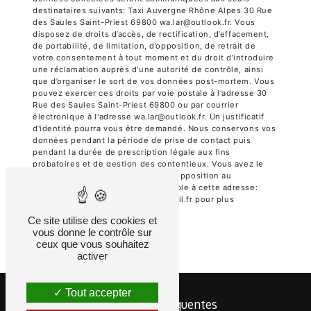
destinataires suivants: Taxi Auvergne Rhône Alpes 30 Rue
des Saules Saint-Priest 69800 wa.lar@outlook.fr. Vous
disposez de droits d’accès, de rectification, d’effacement,
de portabilité, de limitation, d’opposition, de retrait de
votre consentement à tout moment et du droit d’introduire
une réclamation auprès d’une autorité de contrôle, ainsi
que d’organiser le sort de vos données post-mortem. Vous
pouvez exercer ces droits par voie postale à l'adresse 30
Rue des Saules Saint-Priest 69800 ou par courrier
électronique à l'adresse wa.lar@outlook.fr. Un justificatif
d'identité pourra vous être demandé. Nous conservons vos
données pendant la période de prise de contact puis
pendant la durée de prescription légale aux fins
probatoires et de gestion des contentieux. Vous avez le
droit de vous inscrire sur la liste d'opposition au
démarchage téléphonique, disponible à cette adresse:
Bloctel.gouv.fr
. Consultez le site cnil.fr pour plus
d’informations sur vos droits.
Ce site utilise des cookies et
vous donne le contrôle sur
ceux que vous souhaitez
activer
Tout accepter
Recherches fréquentes