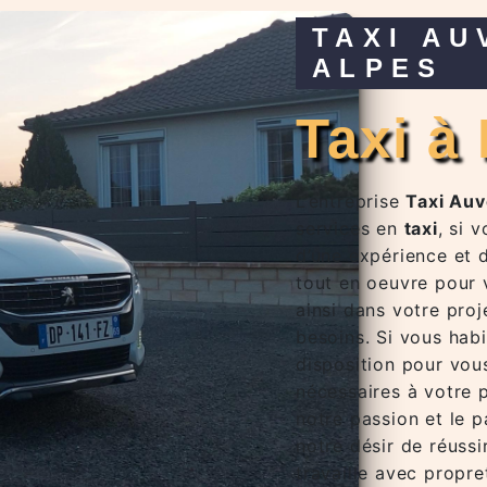
TAXI AUVERGNE RHÔNE
ALPES
taxi 
L’entreprise
Taxi Au
services en
taxi
, si 
d’une expérience et d
tout en oeuvre pour
ainsi dans votre pro
besoins. Si vous hab
disposition pour vou
nécessaires à votre 
notre passion et le 
notre désir de réussi
travaille avec propre