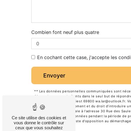
Combien font neuf plus quatre
En cochant cette case, j'accepte les condi
Envoyer
** Les données personnelles communiquées sont nécessa
Alpes et ses sous-traitants dans le seul but de répon
Rue des Saules Saint-Priest 69800 wa.lar@outlook.fr. Vous
consentement à tout moment et du droit d’introduire un
ces droits par voie postale à l'adresse 30 Rue des Saule
Nous conservons vos données pendant la période de pris
Ce site utilise des cookies et
de vous inscrire sur la liste d'opposition au démarchag
vous donne le contrôle sur
ceux que vous souhaitez