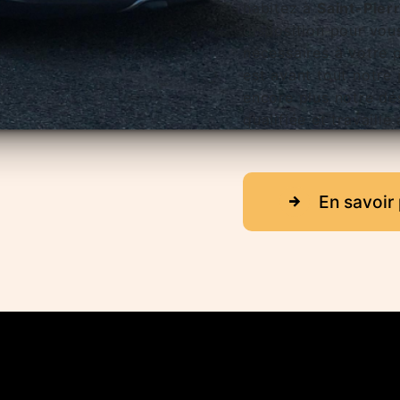
habitez à
Saint-Pie
disposition pour vou
nécessaires à votre 
est avant tout notre
encore plus notre dés
qualifiée et travaille
En savoir 