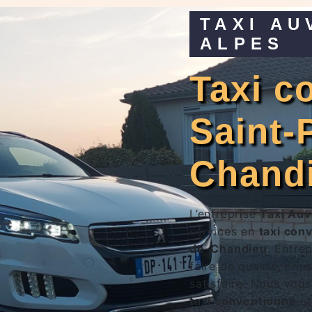
TAXI AUVERGNE RHÔNE
ALPES
taxi conventionné à
Saint-
Chand
L’entreprise
Taxi Au
services en
taxi con
de-Chandieu
. Entre
faire de qualité, no
satisfaire. Nous vou
taxi conventionné
et