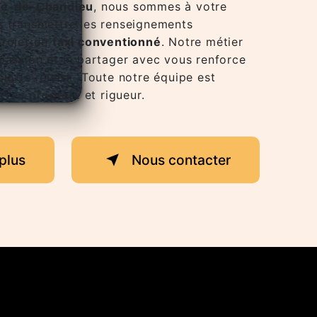
rre-de-Chandieu
, nous sommes à votre
s transmettre les renseignements
projet de
taxi conventionné
. Notre métier
 passion et le partager avec vous renforce
ir de réussir. Toute notre équipe est
 avec propreté et rigueur.
plus
Nous contacter