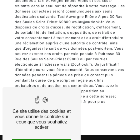
destinées à Taxi Auvergne Rhône Alpes et ses sous-
traitants dans le seul but de répondre à votre message. Les
données collectées seront communiquées aux seuls
destinataires suivants: Taxi Auvergne Rhône Alpes 30 Rue
des Saules Saint-Priest 69800 wa.lar@outlook.fr. Vous
disposez de droits d’accès, de rectification, d’effacement,
de portabilité, de limitation, d’opposition, de retrait de
votre consentement à tout moment et du droit d’introduire
une réclamation auprès d’une autorité de contrôle, ainsi
que d’organiser le sort de vos données post-mortem. Vous
pouvez exercer ces droits par voie postale à l'adresse 30
Rue des Saules Saint-Priest 69800 ou par courrier
électronique à l'adresse wa.lar@outlook.fr. Un justificatif
d'identité pourra vous être demandé. Nous conservons vos
données pendant la période de prise de contact puis
pendant la durée de prescription légale aux fins
probatoires et de gestion des contentieux. Vous avez le
droit de vous inscrire sur la liste d'opposition au
démarchage téléphonique, disponible à cette adresse:
Bloctel.gouv.fr
. Consultez le site cnil.fr pour plus
d’informations sur vos droits.
Ce site utilise des cookies et
vous donne le contrôle sur
ceux que vous souhaitez
activer