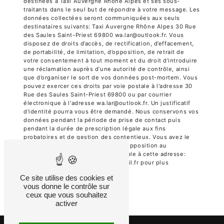
destinées à Taxi Auvergne Rhône Alpes et ses sous-
traitants dans le seul but de répondre à votre message. Les
données collectées seront communiquées aux seuls
destinataires suivants: Taxi Auvergne Rhône Alpes 30 Rue
des Saules Saint-Priest 69800 wa.lar@outlook.fr. Vous
disposez de droits d’accès, de rectification, d’effacement,
de portabilité, de limitation, d’opposition, de retrait de
votre consentement à tout moment et du droit d’introduire
une réclamation auprès d’une autorité de contrôle, ainsi
que d’organiser le sort de vos données post-mortem. Vous
pouvez exercer ces droits par voie postale à l'adresse 30
Rue des Saules Saint-Priest 69800 ou par courrier
électronique à l'adresse wa.lar@outlook.fr. Un justificatif
d'identité pourra vous être demandé. Nous conservons vos
données pendant la période de prise de contact puis
pendant la durée de prescription légale aux fins
probatoires et de gestion des contentieux. Vous avez le
droit de vous inscrire sur la liste d'opposition au
démarchage téléphonique, disponible à cette adresse:
Bloctel.gouv.fr
. Consultez le site cnil.fr pour plus
d’informations sur vos droits.
Ce site utilise des cookies et
vous donne le contrôle sur
ceux que vous souhaitez
activer