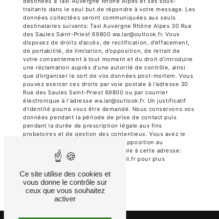
destinées à Taxi Auvergne Rhône Alpes et ses sous-
traitants dans le seul but de répondre à votre message. Les
données collectées seront communiquées aux seuls
destinataires suivants: Taxi Auvergne Rhône Alpes 30 Rue
des Saules Saint-Priest 69800 wa.lar@outlook.fr. Vous
disposez de droits d’accès, de rectification, d’effacement,
de portabilité, de limitation, d’opposition, de retrait de
votre consentement à tout moment et du droit d’introduire
une réclamation auprès d’une autorité de contrôle, ainsi
que d’organiser le sort de vos données post-mortem. Vous
pouvez exercer ces droits par voie postale à l'adresse 30
Rue des Saules Saint-Priest 69800 ou par courrier
électronique à l'adresse wa.lar@outlook.fr. Un justificatif
d'identité pourra vous être demandé. Nous conservons vos
données pendant la période de prise de contact puis
pendant la durée de prescription légale aux fins
probatoires et de gestion des contentieux. Vous avez le
droit de vous inscrire sur la liste d'opposition au
démarchage téléphonique, disponible à cette adresse:
Bloctel.gouv.fr
. Consultez le site cnil.fr pour plus
d’informations sur vos droits.
Ce site utilise des cookies et
vous donne le contrôle sur
ceux que vous souhaitez
activer