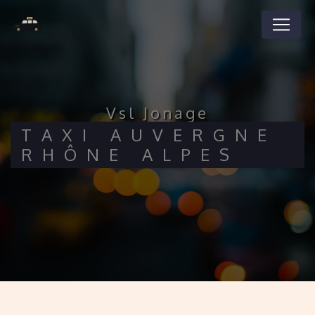
Panneau de gestion des cookies
vsl Jonage
TAXI AUVERGNE
RHÔNE ALPES